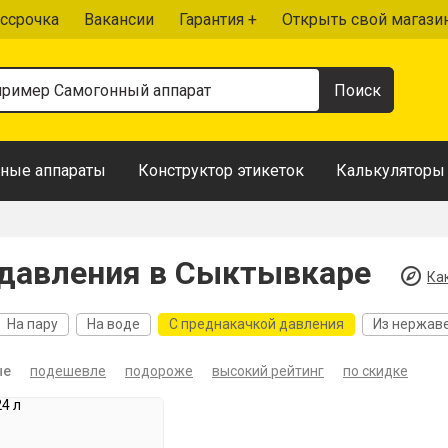
ссрочка
Вакансии
Гарантия +
Открыть свой магази
ные аппараты
Конструктор этикеток
Калькуляторы
 давления в Сыктывкаре
Ка
На пару
На воде
С преднакачкой давления
Из нержав
ые
подешевле
подороже
высокий рейтинг
по скидке