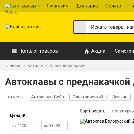
Сыктывкар
1 магазин
Доставка
Оплата
Ра
Каталог товаров
Акции
Самогон
Главная
Каталог
Консервирование
»
»
Автоклавы с преднакачкой
отмена
Автоклавы Вейн
Электрический
Лучшие
Сортировать:
популярн
Цена, ₽
—