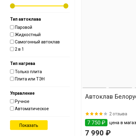
Тип автоклава
Паровой
Жидкостный
Самогонный автоклав
2 в 1
Тип нагрева
Только плита
Плита или ТЭН
Управление
Автоклав Белорус
Ручное
Автоматическое
2 отзыва
7 750 ₽
цена в магаз
7 990 ₽