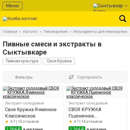
Меню
Сыктывкар
Главная
Каталог
Пивоварение
Ингредиенты для пивоварения
»
»
»
Пивные смеси и экстракты в
Сыктывкаре
Пивная культура
Своя Кружка
Фильтры
Сортировать
Экстракт солодовый
Экстракт солодовый
Своя Кружка Ячменное
СВОЯ КРУЖКА
Классическое
Пшеничное
4.7 |
14 отзывов
4.7 |
14 отзывов
классическое
1 264 ₽
1 264 ₽
в магазине
в магазине