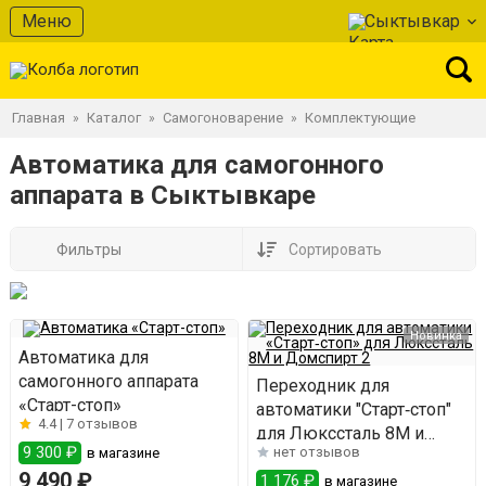
Меню
Сыктывкар
Главная
Каталог
Самогоноварение
Комплектующие
»
»
»
Автоматика для самогонного
аппарата в Сыктывкаре
Фильтры
Сортировать
Новинка
Автоматика для
самогонного аппарата
Переходник для
«Старт-стоп»
автоматики "Старт‑стоп"
4.4 |
7 отзывов
для Люкссталь 8М и
9 300 ₽
нет отзывов
в магазине
Домспирт 2
9 490 ₽
1 176 ₽
в магазине