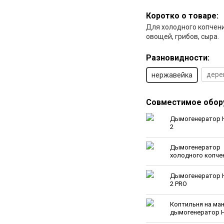
Коротко о товаре:
Для холодного копчени
овощей, грибов, сыра.
Разновидности:
дере
нержавейка
Совместимое обор
Дымогенератор 
2
Дымогенератор
холодного копче
Hanhi Ultra
Дымогенератор 
2 PRO
Коптильня на ман
дымогенератор H
Ultra