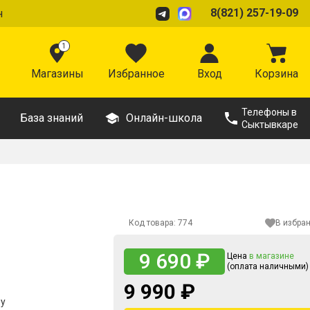
8(821) 257-19-09
н
1
Магазины
Избранное
Вход
Корзина
Телефоны в
База знаний
Онлайн-школа
Сыктывкаре
Код товара:
774
В избра
9 690 ₽
Цена
в магазине
(оплата наличными)
9 990 ₽
ру