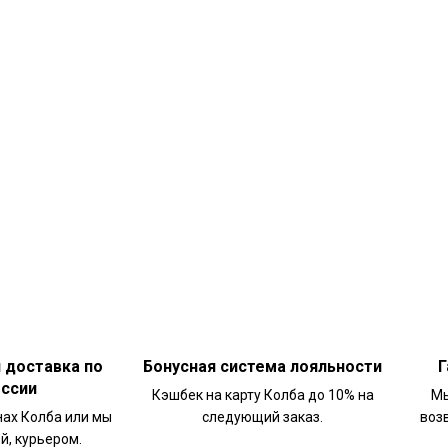
и доставка по
Бонусная система лояльности
Г
оссии
Кэшбек на карту Колба до 10% на
Мы
нах Колба или мы
следующий заказ.
воз
й, курьером.