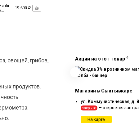
Hanhi
19 690 ₽
й
4
Акции на этот товар
а, овощей, грибов,
еных продуктов.
Магазин в Сыктывкаре
ичность
ул. Коммунистическая, д. 
ермометра.
— откроется завтра
закрыто
ьно.
На карте