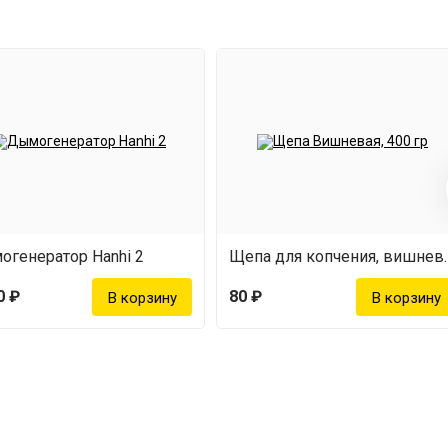
генератор Hanhi 2
Щепа для копч
0 ₽
80 ₽