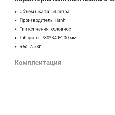
Объем шкафа: 53 литра
Производитель: Hanhi
Тип копчения: холодное
Габариты: 780*340*200 мм
Вес: 7.5 кг
Комплектация
Шкаф из нержавейки — 1 шт
Поддон для жира — 1 шт
Прутья для размещения продуктов — 8 ш
Термометр электронный — 1 шт
Шланг для отвода и подвода дыма