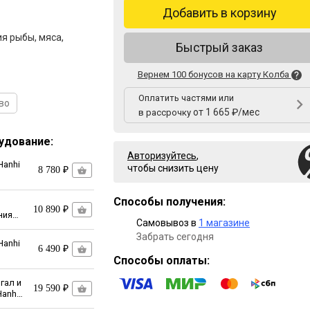
Добавить в корзину
я рыбы, мяса,
Быстрый заказ
Вернем 100 бонусов на карту Колба
Оплатить частями или
во
от 1 665 ₽/мес
в рассрочку
удование:
Авторизуйтесь
,
Hanhi
чтобы снизить цену
8 780 ₽
Способы получения:
10 890 ₽
ния
Самовывоз в
1 магазине
Забрать сегодня
Hanhi
6 490 ₽
Способы оплаты:
гал и
19 590 ₽
anhi