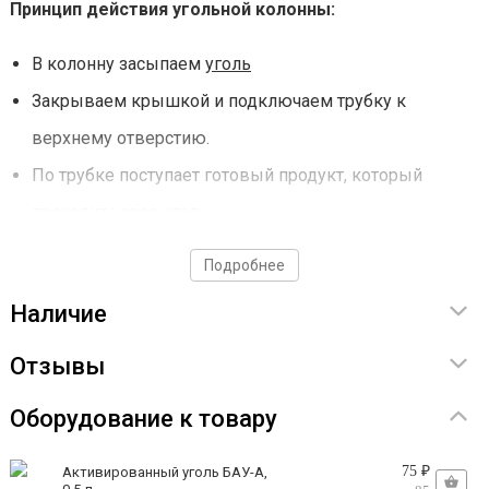
Принцип действия угольной колонны:
В колонну засыпаем
уголь
Закрываем крышкой и подключаем трубку к
верхнему отверстию.
По трубке поступает готовый продукт, который
проходит через уголь.
Из нижнего отверстия выходит очищенный продукт, а
Подробнее
примеси и сивушные масла остаются в порах угля.
Наличие
Примечание: во избежание потери свойств угля не
Отзывы
рекомендуется проводить очистку «головной» и
«хвостовой» фракции. Использовать колонну
Оборудование к товару
желательно с аппаратами, которые равны по
75 ₽
Активированный уголь БАУ-А,